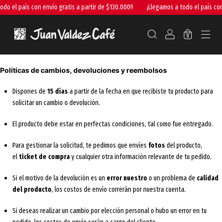
o el país con envío gratis a partir de $130.000!!
¡Llegamos a todo el país con e
0
Políticas de cambios, devoluciones y reembolsos
Dispones de
15
días
a partir de la fecha en que recibiste tu producto para
solicitar un cambio o devolución.
El producto debe estar en perfectas condiciones, tal como fue entregado.
Para gestionar la solicitud, te pedimos que envíes
fotos
del producto,
el
ticket de compra
y cualquier otra información relevante de tu pedido.
Si el motivo de la devolución es un
error nuestro
o un problema de
calidad
del producto
, los costos de envío correrán por nuestra cuenta.
Si deseas realizar un cambio por elección personal o hubo un error en tu