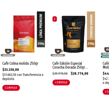
X
Café Colina molido 250gr
Café Edición Especial
Café
Cosecha Dorada 250gr
Mol
$33.330,00
Molido
$35.970,00
$28.776,00
$44
$31.663,50
con
Transferencia o
$42.
depósito
o de