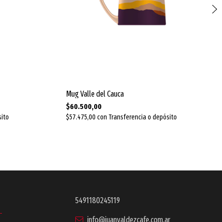
Mug Valle del Cauca
$60.500,00
sito
$57.475,00
con
Transferencia o depósito
5491180245119
info@juanvaldezcafe.com.ar