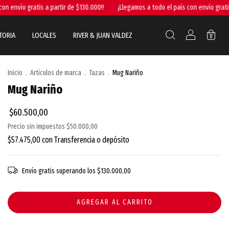
vío gratis a partir de $130.000!!
¡Llegamos a todo el país con envío gratis a pa
TORIA
LOCALES
RIVER & JUAN VALDEZ
0
Inicio
.
Artículos de marca
.
Tazas
.
Mug Nariño
Mug Nariño
$60.500,00
Precio sin impuestos
$50.000,00
$57.475,00
con
Transferencia o depósito
Envío gratis
superando los
$130.000,00